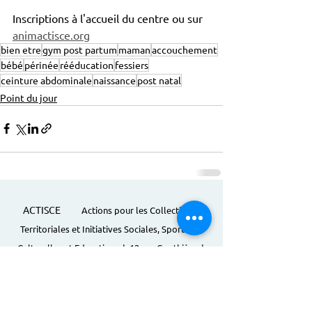
Inscriptions à l'accueil du centre ou sur 
animactisce.org
bien etre
gym post partum
maman
accouchement
bébé
périnée
rééducation
fessiers
ceinture abdominale
naissance
post natal
Point du jour
ACTISCE
Actions pour les Collectivités
Territoriales et Initiatives Sociales, Sportives,
Culturelles et Educatives | 12 rue Gouthière |
75013 Paris |
01 45 81 13 13
© Actisce - 2023