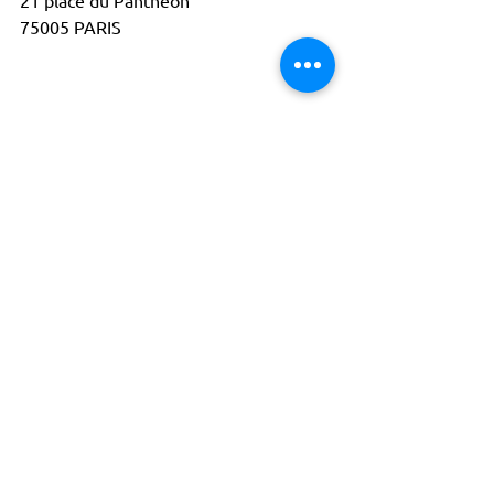
75005 PARIS 
Censier
Arras
ACTISCE
Actions pour les Collectivités
Territoriales et Initiatives Sociales, Sportives,
Culturelles et Educatives | 12 rue Gouthière |
75013 Paris |
01 45 81 13 13
© Actisce - 2023