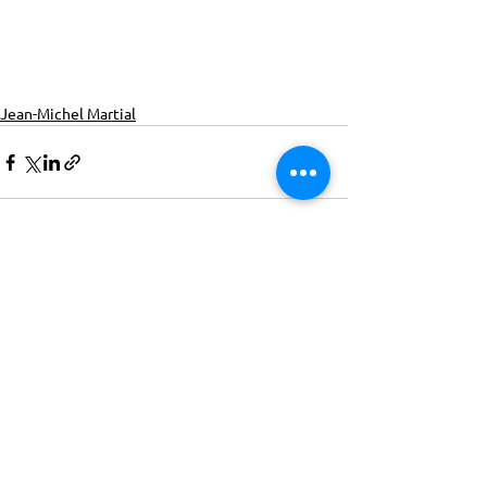
Jean-Michel Martial
ACTISCE
Actions pour les Collectivités
Territoriales et Initiatives Sociales, Sportives,
Culturelles et Educatives | 12 rue Gouthière |
75013 Paris |
01 45 81 13 13
© Actisce - 2023
s'inscrire à notre lettre
d'information