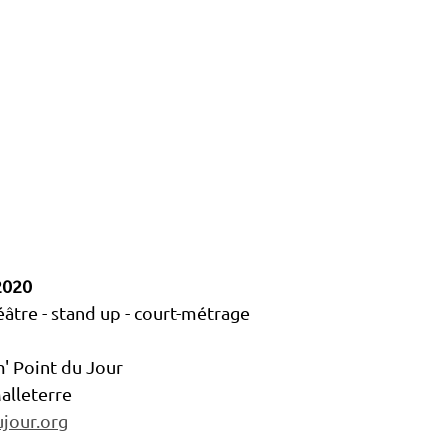
2020
éâtre - stand up - court-métrage
' Point du Jour
alleterre 
jour.org