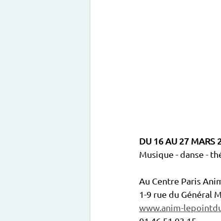
DU 16 AU 27 MARS 
Musique - danse - th
Au Centre Paris Anim
1-9 rue du Général M
www.anim-lepointdu
01 46 51 03 15