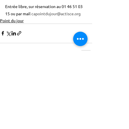
Entrée libre, sur réservation au 01 46 51 03 
15 ou par mail 
capointdujour@actisce.org
Point du jour
ACTISCE
Actions pour les Collectivités
Territoriales et Initiatives Sociales, Sportives,
Culturelles et Educatives | 12 rue Gouthière |
75013 Paris |
01 45 81 13 13
© Actisce - 2023
s'inscrire à notre lettre
d'information