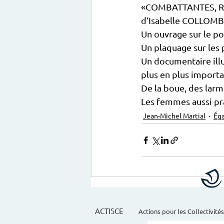
«COMBATTANTES, RU
d’Isabelle COLLOM
Un ouvrage sur le pou
Un plaquage sur les 
Un documentaire illu
plus en plus importa
De la boue, des larme
Les femmes aussi pra
Jean-Michel Martial
Ég
ACTISCE
Actions pour les Collectivités