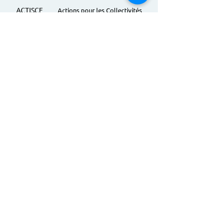
ACTISCE
Actions pour les Collectivités
Territoriales et Initiatives Sociales, Sportives,
Culturelles et Educatives | 12 rue Gouthière |
75013 Paris |
01 45 81 13 13
© Actisce - 2023
s'inscrire à notre lettre
d'information
S'abonner