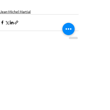
Jean-Michel Martial
ACTISCE
Actions pour les Collectivités
Territoriales et Initiatives Sociales, Sportives,
Culturelles et Educatives | 12 rue Gouthière |
75013 Paris |
01 45 81 13 13
© Actisce - 2023
s'inscrire à notre lettre
d'information