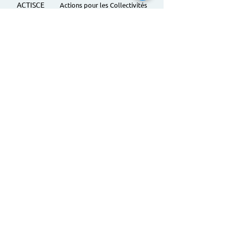
ACTISCE
Actions pour les Collectivités
Territoriales et Initiatives Sociales, Sportives,
Culturelles et Educatives | 12 rue Gouthière |
75013 Paris |
01 45 81 13 13
© Actisce - 2023
s'inscrire à notre lettre
d'information
S'abonner