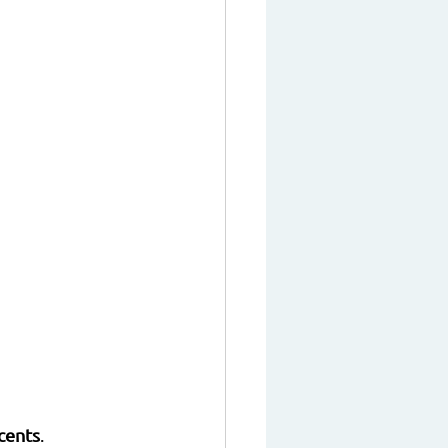
cents
.