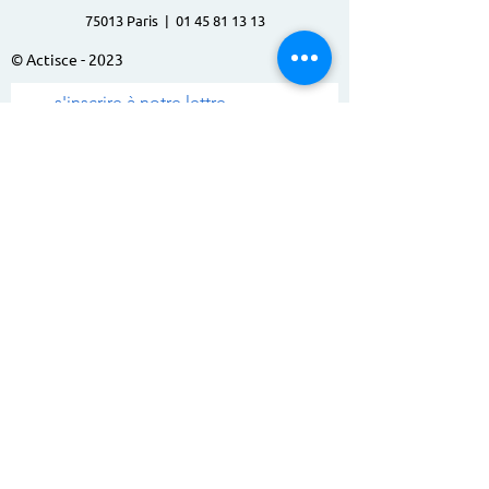
75013 Paris |
01 45 81 13 13
© Actisce - 2023
s'inscrire à notre lettre
d'information
S'abonner