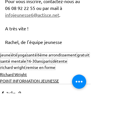
Pour vous inscrire, contactez-nous au 
06 08 92 22 55 ou par mail à 
infojeunesse6@actisce.net
.
A très vite !
Rachel, de l'équipe jeunesse
jeune
été
yoga
santé
6ème arrondissement
gratuit
santé mentale
16-30ans
paris
détente
richard wright
remise en forme
Richard Wright
POINT INFORMATION JEUNESSE
ACTISCE
Actions pour les Collectivités