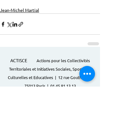
Jean-Michel Martial
ACTISCE
Actions pour les Collectivités
Territoriales et Initiatives Sociales, Sportives,
Culturelles et Educatives | 12 rue Gouthière |
75013 Paris |
01 45 81 13 13
© Actisce - 2023
s'inscrire à notre lettre
d'information
S'abonner