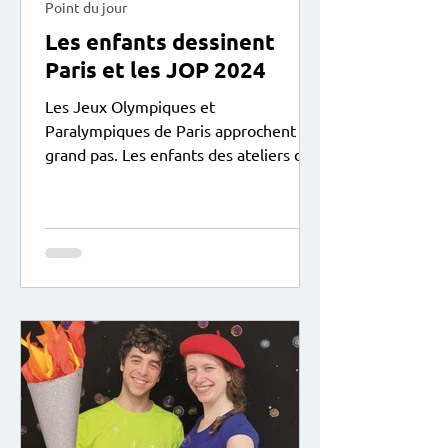
Point du jour
Les enfants dessinent
Paris et les JOP 2024
Les Jeux Olympiques et
Paralympiques de Paris approchent à
grand pas. Les enfants des ateliers de
Suzane se sont emparés de leurs...