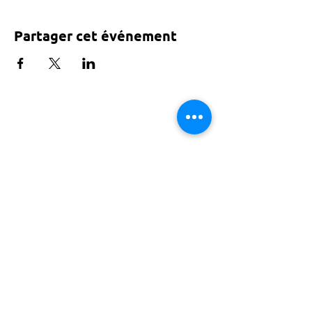
Partager cet événement
Tarif voté par le conseil de Paris
ACTISCE
Actions pour les Collectivités
Territoriales et Initiatives Sociales, Sportives,
Culturelles et Educatives | 12 rue Gouthière |
75013 Paris |
01 45 81 13 13
© Actisce - 2023
s'inscrire à notre lettre