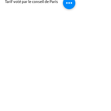
Tarif voté par le conseil de Paris
ACTISCE
Actions pour les Collectivités
Territoriales et Initiatives Sociales, Sportives,
Culturelles et Educatives | 12 rue Gouthière |
75013 Paris |
01 45 81 13 13
© Actisce - 2023
s'inscrire à notre lettre
d'information
S'abonner