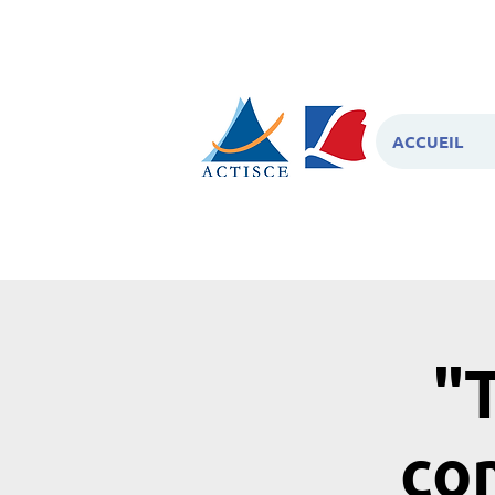
ACCUEIL
"T
co