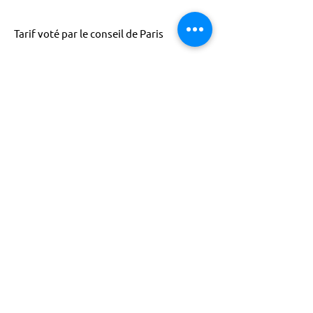
Tarif voté par le conseil de Paris
ACTISCE
Actions pour les Collectivités
Territoriales et Initiatives Sociales, Sportives,
Culturelles et Educatives | 12 rue Gouthière |
75013 Paris |
01 45 81 13 13
© Actisce - 2023
s'inscrire à notre lettre
d'information
S'abonner