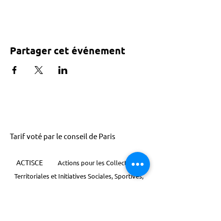
Partager cet événement
Tarif voté par le conseil de Paris
ACTISCE
Actions pour les Collectivités
Territoriales et Initiatives Sociales, Sportives,
Culturelles et Educatives | 12 rue Gouthière |
75013 Paris |
01 45 81 13 13
© Actisce - 2023