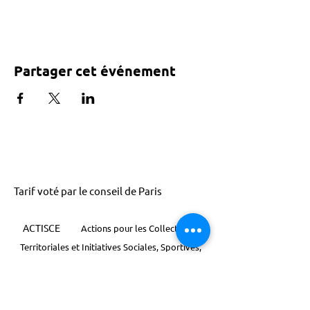
Partager cet événement
Tarif voté par le conseil de Paris
ACTISCE
Actions pour les Collectivités
Territoriales et Initiatives Sociales, Sportives,
Culturelles et Educatives | 12 rue Gouthière |
75013 Paris |
01 45 81 13 13
© Actisce - 2023