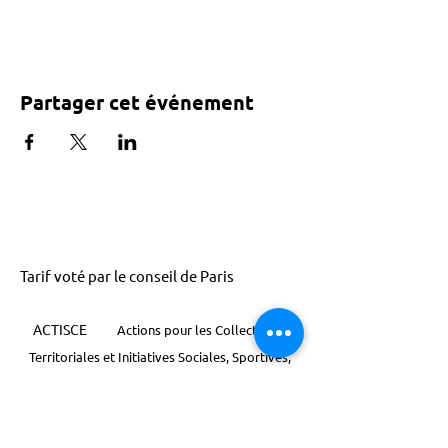
Partager cet événement
Tarif voté par le conseil de Paris
ACTISCE
Actions pour les Collectivités
Territoriales et Initiatives Sociales, Sportives,
Culturelles et Educatives | 12 rue Gouthière |
75013 Paris |
01 45 81 13 13
© Actisce - 2023