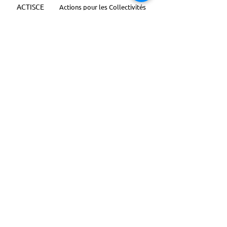
ACTISCE
Actions pour les Collectivités
Territoriales et Initiatives Sociales, Sportives,
Culturelles et Educatives | 12 rue Gouthière |
75013 Paris |
01 45 81 13 13
© Actisce - 2023
s'inscrire à notre lettre
d'information
S'abonner