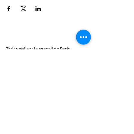
Tarif voté par le conseil de Paris
ACTISCE
Actions pour les Collectivités
Territoriales et Initiatives Sociales, Sportives,
Culturelles et Educatives | 12 rue Gouthière |
75013 Paris |
01 45 81 13 13
© Actisce - 2023
s'inscrire à notre lettre
d'information