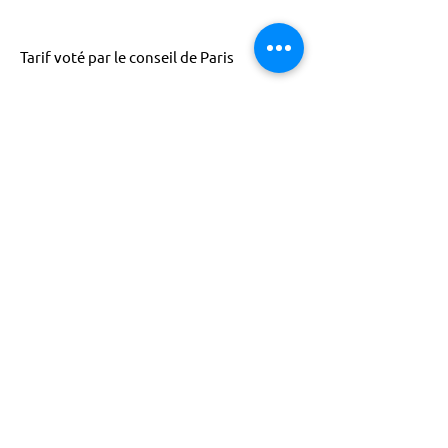
Tarif voté par le conseil de Paris
ACTISCE
Actions pour les Collectivités
Territoriales et Initiatives Sociales, Sportives,
Culturelles et Educatives | 12 rue Gouthière |
75013 Paris |
01 45 81 13 13
© Actisce - 2023
s'inscrire à notre lettre
d'information
S'abonner