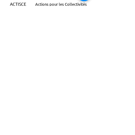
ACTISCE
Actions pour les Collectivités
Territoriales et Initiatives Sociales, Sportives,
Culturelles et Educatives | 12 rue Gouthière |
75013 Paris |
01 45 81 13 13
© Actisce - 2023
s'inscrire à notre lettre
d'information
S'abonner