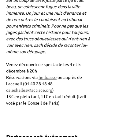
Sur un coup de tête, juste parce qu’il fait 
beau, un adolescent fugue dans la ville 
immense. Un jour et une nuit d’errance et 
de rencontres le conduisent au tribunal 
pour enfants criminels. Pour ne pas que les 
juges gâchent cette histoire pour toujours, 
avec des trucs dégueulasses qui n’ont rien à 
voir avec rien, Zach décide de raconter lui-
même son dérapage.
Venez découvrir ce spectacle les 4 et 5 
décembre à 20h
Réservations via 
helloasso
 ou auprès de 
l'accueil (01 40 28 18 48 - 
caleshalles@actisce.org
)
13€ en plein tarif, 11€ en tarif réduit (tarif 
voté par le Conseil de Paris)