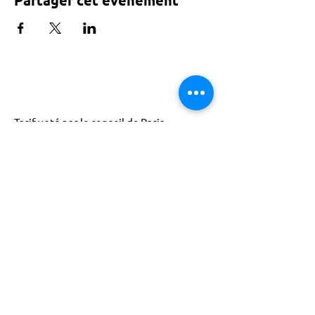
Partager cet événement
Tarif voté par le conseil de Paris
ACTISCE
Actions pour les Collectivités
Territoriales et Initiatives Sociales, Sportives,
Culturelles et Educatives | 12 rue Gouthière |
75013 Paris |
01 45 81 13 13
© Actisce - 2023
s'inscrire à notre lettre
d'information