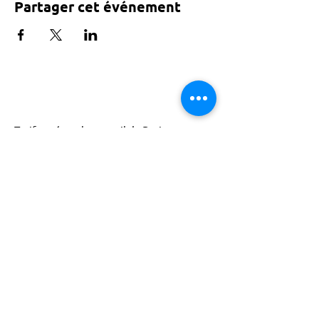
Partager cet événement
Tarif voté par le conseil de Paris
ACTISCE
Actions pour les Collectivités
Territoriales et Initiatives Sociales, Sportives,
Culturelles et Educatives | 12 rue Gouthière |
75013 Paris |
01 45 81 13 13
© Actisce - 2023
s'inscrire à notre lettre
d'information