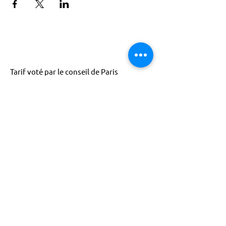
Tarif voté par le conseil de Paris
ACTISCE
Actions pour les Collectivités
Territoriales et Initiatives Sociales, Sportives,
Culturelles et Educatives | 12 rue Gouthière |
75013 Paris |
01 45 81 13 13
© Actisce - 2023
s'inscrire à notre lettre
d'information
S'abonner