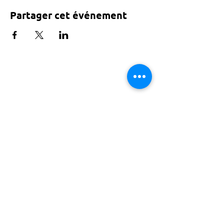
Partager cet événement
Tarif voté par le conseil de Paris
ACTISCE
Actions pour les Collectivités
Territoriales et Initiatives Sociales, Sportives,
Culturelles et Educatives | 12 rue Gouthière |
75013 Paris |
01 45 81 13 13
© Actisce - 2023
s'inscrire à notre lettre
d'information