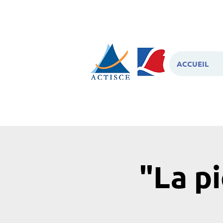
ACCUEIL
"La pi