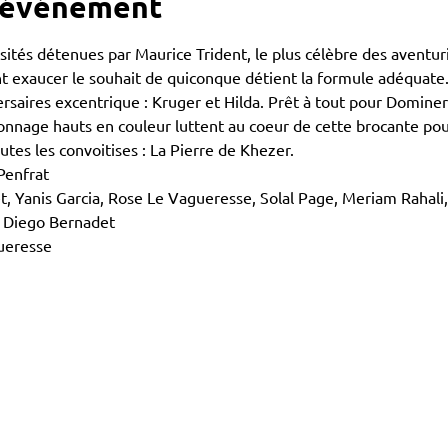
l'événement
ités détenues par Maurice Trident, le plus célèbre des aventuri
 exaucer le souhait de quiconque détient la formule adéquate. 
rsaires excentrique : Kruger et Hilda. Prêt à tout pour Dominer
nnage hauts en couleur luttent au coeur de cette brocante pour
outes les convoitises : La Pierre de Khezer.
Penfrat
, Yanis Garcia, Rose Le Vagueresse, Solal Page, Meriam Rahali
t Diego Bernadet
gueresse