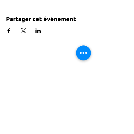
Partager cet événement
Tarif voté par le conseil de Paris
ACTISCE
Actions pour les Collectivités
Territoriales et Initiatives Sociales, Sportives,
Culturelles et Educatives | 12 rue Gouthière |
75013 Paris |
01 45 81 13 13
© Actisce - 2023
s'inscrire à notre lettre