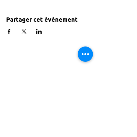
Partager cet événement
Tarif voté par le conseil de Paris
ACTISCE
Actions pour les Collectivités
Territoriales et Initiatives Sociales, Sportives,
Culturelles et Educatives | 12 rue Gouthière |
75013 Paris |
01 45 81 13 13
© Actisce - 2023
s'inscrire à notre lettre