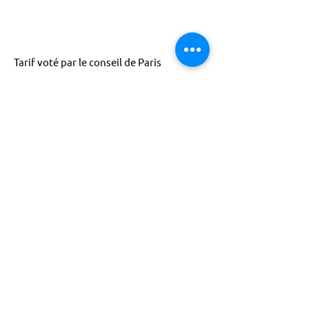
Tarif voté par le conseil de Paris
ACTISCE
Actions pour les Collectivités
Territoriales et Initiatives Sociales, Sportives,
Culturelles et Educatives | 12 rue Gouthière |
75013 Paris |
01 45 81 13 13
© Actisce - 2023
s'inscrire à notre lettre
d'information
S'abonner