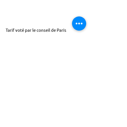
Tarif voté par le conseil de Paris
ACTISCE
Actions pour les Collectivités
Territoriales et Initiatives Sociales, Sportives,
Culturelles et Educatives | 12 rue Gouthière |
75013 Paris |
01 45 81 13 13
© Actisce - 2023
s'inscrire à notre lettre
d'information
S'abonner