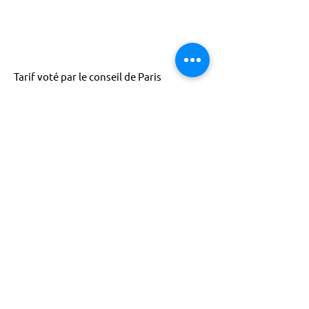
Tarif voté par le conseil de Paris
ACTISCE
Actions pour les Collectivités
Territoriales et Initiatives Sociales, Sportives,
Culturelles et Educatives | 12 rue Gouthière |
75013 Paris |
01 45 81 13 13
© Actisce - 2023
s'inscrire à notre lettre
d'information
S'abonner