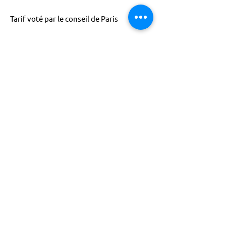
Tarif voté par le conseil de Paris
ACTISCE
Actions pour les Collectivités
Territoriales et Initiatives Sociales, Sportives,
Culturelles et Educatives | 12 rue Gouthière |
75013 Paris |
01 45 81 13 13
© Actisce - 2023
s'inscrire à notre lettre
d'information
S'abonner