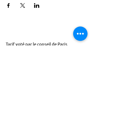
Tarif voté par le conseil de Paris
ACTISCE
Actions pour les Collectivités
Territoriales et Initiatives Sociales, Sportives,
Culturelles et Educatives | 12 rue Gouthière |
75013 Paris |
01 45 81 13 13
© Actisce - 2023
s'inscrire à notre lettre
d'information