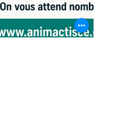
28 mai
Point du jour
Inscriptions - Saison 2026-
2027
Réinscriptions du mardi 9 au lundi 15 juin.
Inscriptions ouvertent à tous à partir du 16 juin.
Consulter la brochure 2026/2027 Inscriptions à
l'accueil ou sur www.animactisce.org