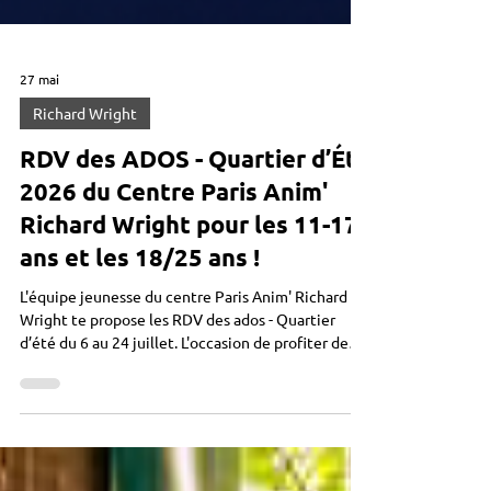
27 mai
Richard Wright
RDV des ADOS - Quartier d’Été
2026 du Centre Paris Anim'
Richard Wright pour les 11-17
ans et les 18/25 ans !
L'équipe jeunesse du centre Paris Anim' Richard
Wright te propose les RDV des ados - Quartier
d’été du 6 au 24 juillet. L'occasion de profiter de
moments sympas et enrichissants ! Le programme
détaillé : 1ère semaine : Lundi 6 juillet de 14h à
18h : jeux de société (Loup Garou, Uno, Time's
up,...) Mardi 7 juillet de 10h à 17h : Sortie Escalade