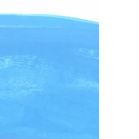
des “4 éléments” : la Terre, l’Eau, l’Air et le Feu
comme sources d’inspiration, de mouvement et
d’émotion. Pendant cinq jours, le festival invite le
public à plonger dans un tourbillon de créations
portées par les jeunes talents d