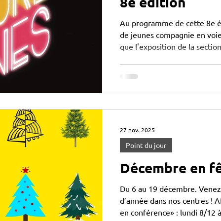
8e édition
Au programme de cette 8e édi
de jeunes compagnie en voie 
que l'exposition de la sectio
Claude Bernard. Le thème de
légendes Les rendez-vous du f
19h soirée de présentaion du Festival Du 19 au 28 mars
exposition de la section arts
Bernard , vernissage le 23 m
soirée d'ouverture Lun
27 nov. 2025
Point du jour
Décembre en f
Du 6 au 19 décembre. Venez p
d’année dans nos centres ! 
en conférence» : lundi 8/12 à 19h15 à l'antenne Mesnil