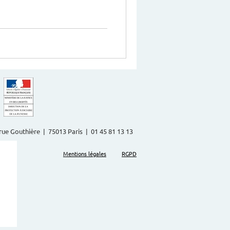
20h Danse
’un apéritif participatif Éveil
 17/12 à 20h30 Danse jazz,
2 rue Gouthière | 75013 Paris | 01 45 81 13 13
Mentions légales
RGPD