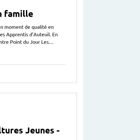
n famille
un moment de qualité en
des Apprentis d’Auteuil. En
entre Point du Jour Les
 et samedi 6/06 de
ltures Jeunes -