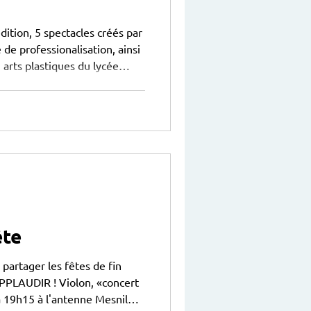
tion, 5 spectacles créés par
de professionalisation, ainsi
n arts plastiques du lycée
 cette année, les Mythes et
estival : Jeudi 19 février à
 plastiques du lycée Claude
ars à 19h Lundi 23 mars à 19h
ête
artager les fêtes de fin
APPLAUDIR ! Violon, «concert