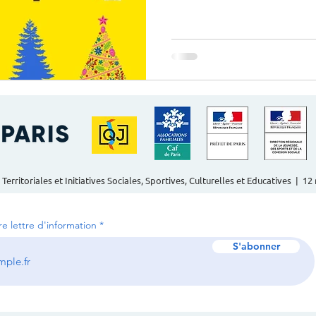
Danse Orientale, démonstration : jeudi 11/12 à 
jazz, démonstration : vendredi 12/12 à 17h30 (enfants) et
18h30 (ados-adultes), suivie d
danse : atelier portes ouvertes à 9h15 et 10h15 le samedi
13/12 Jam session: mercredi
démonstration : mercre
 Territoriales et Initiatives Sociales, Sportives, Culturelles et Educatives | 1
tre lettre d'information
S'abonner