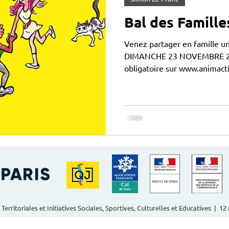
Bal des Famille
Venez partager en famille un
DIMANCHE 23 NOVEMBRE 202
obligatoire sur www.animactisce.org PAF: 5€/adulte
Accessible à tou.te.s, mineur
accompagné.e.s d'un parent. Le Tango : 11-13 rue a
Maire 75003 Paris
 Territoriales et Initiatives Sociales, Sportives, Culturelles et Educatives | 1