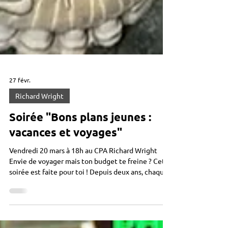
27 févr.
Richard Wright
Soirée "Bons plans jeunes :
vacances et voyages"
Vendredi 20 mars à 18h au CPA Richard Wright
Envie de voyager mais ton budget te freine ? Cette
soirée est faite pour toi ! Depuis deux ans, chaque
mois de septembre, Gabriela (21 ans) et Nawel (20
ans) partent sac au dos à la découverte de
l’Europe… en train. L’aventure a commencé