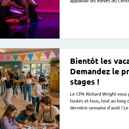
applaudir les élèves du Cent
! Des expositions visibles au centre : Ateliers enfants et
adolescents de Dessin Peint
et Club Sciences - Du 1er au 13 juin - vernissage le samedi
13 juin à 12h30 lors de la Fê
adultes de Photographie - Du 
mardi 23 juin à 19h00
Bientôt les vaca
Demandez le p
stages !
Le CPA Richard Wright vous 
toutes et tous, tout au long d
dernière semaine d'août ! Le programme détaillé : du
lundi 6 au vendredi 10 juillet
ans : Arts Plastiques et Evei
7/12 ans : Chant de 10h à 12