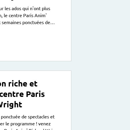
 CPA Richard
in, le centre Paris Anim'
x semaines ponctuées de
 sorties et de stages
mule pour les occuper en
 ! Des rendez-vous des ados :
il libre encadrées par
Richard Wright. Des sorties*
iment sympas ! Des s
on riche et
centre Paris
Wright
 ponctuée de spectacles et
ter le programme ! venez