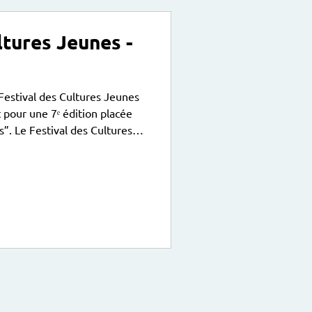
ltures Jeunes -
 Festival des Cultures Jeunes
 pour une 7ᵉ édition placée
”. Le Festival des Cultures
on
éments” : la Terre, l’Eau, l’Air
nspiration, de mouvement et
 le festival invite le public à
 créations portées par les