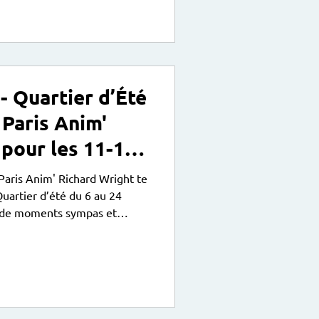
es 13/17 ans : K-pop de
es (dès 16 ans) : Couture
, remis
 Quartier d’Été
Paris Anim'
pour les 11-17
 ans !
Paris Anim' Richard Wright te
uartier d’été du 6 au 24
ter de moments sympas et
: jeux de société (Loup Garou,
illet de 10h à 17h : Sortie
) + Pique-nique* +
arc Kellermann). Mercredi 8