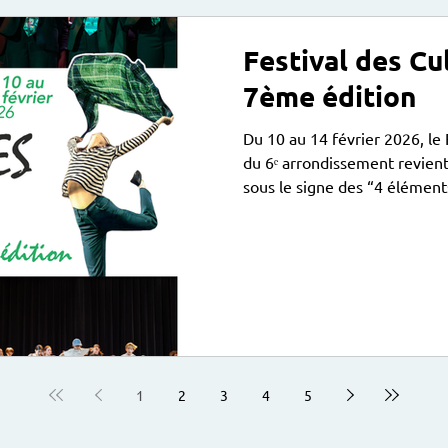
Festival des Cu
7ème édition
Du 10 au 14 février 2026, le
du 6ᵉ arrondissement revient
sous le signe des “4 éléments
Jeunes du 6ᵉ arrondissement revient pour une 7ᵉ éditi
placée sous le signe des “4 él
et le Feu comme sources d’i
d’émotion. Pendant cinq jours,
plonger dans un tourbillon de
jeunes talents d
1
2
3
4
5