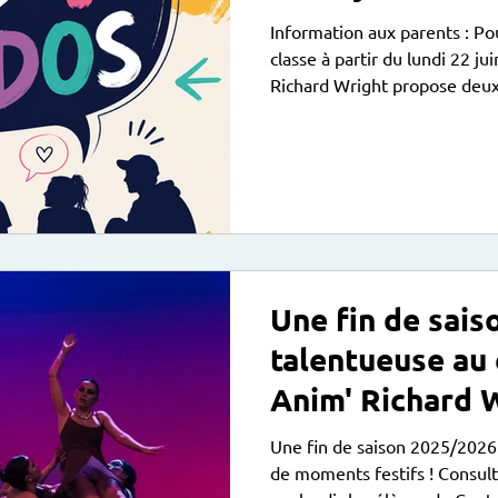
juillet 2026 au
Information aux parents : Pour les ados qui n'ont plus
Wright
classe à partir du lundi 22 ju
Richard Wright propose deu
temps d'animations libres, de
"découverte". Une bonne for
attendant les vacances d'été
animations gratuites en accue
l'animateur jeunesse au CPA 
culturelles ou sportives vra
Une fin de sais
talentueuse au 
Anim' Richard 
Une fin de saison 2025/2026
de moments festifs ! Consul