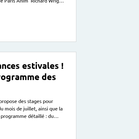
re Paris Anim' Richard Wright
ure , Bande Dessinée, Manga
te du centre Ateliers ados et
18 au 30 juin - vernissage le
nces estivales !
rogramme des
propose des stages pour
u mois de juillet, ainsi que la
 pour les 3/4 ans et les 5/6
l théâtre de 10h à 12h pour les
h, K-pop de 14h à 15h et