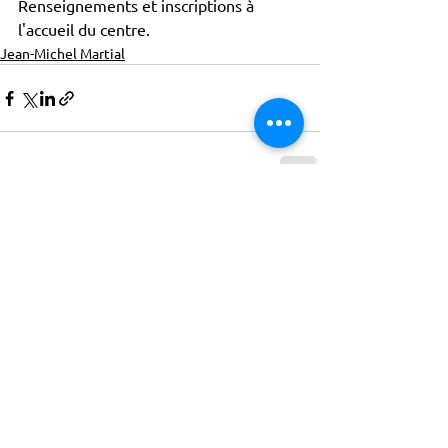
Renseignements et inscriptions à 
l'accueil du centre. 
Jean-Michel Martial
ACTISCE
Actions pour les Collectivités
Territoriales et Initiatives Sociales, Sportives,
Culturelles et Educatives | 12 rue Gouthière |
75013 Paris |
01 45 81 13 13
© Actisce - 2023
s'inscrire à notre lettre
d'information