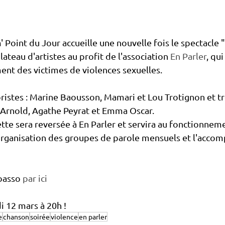
' Point du Jour accueille une nouvelle fois le spectacle 
lateau d'artistes au profit de l'association 
En Parler
, qui
nt des victimes de violences sexuelles.
oristes : Marine Baousson, Mamari et Lou Trotignon et tr
 Arnold, Agathe Peyrat et Emma Oscar. 
ette sera reversée à En Parler et servira au fonctionnem
l'organisation des groupes de parole mensuels et l'acc
oasso 
par ici
 12 mars à 20h !
e
chanson
soirée
violence
en parler