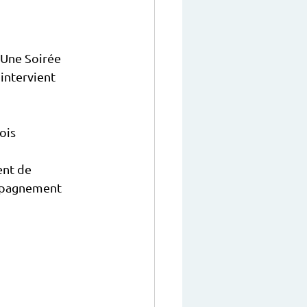
"Une Soirée 
 intervient 
ois 
ent de 
ompagnement 