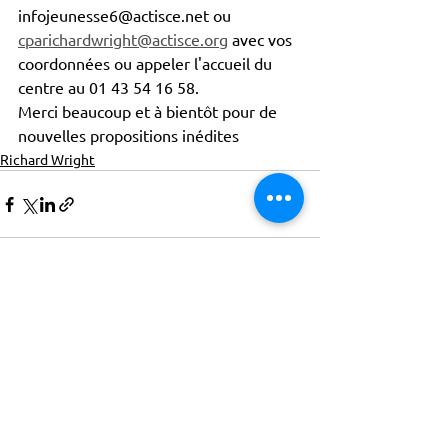
infojeunesse6@actisce.net ou 
cparichardwright@actisce.org
 avec vos 
coordonnées ou appeler l'accueil du 
centre au 01 43 54 16 58. 
Merci beaucoup et à bientôt pour de 
nouvelles propositions inédites
Richard Wright
ACTISCE
Actions pour les Collectivités
Territoriales et Initiatives Sociales, Sportives,
Culturelles et Educatives | 12 rue Gouthière |
75013 Paris |
01 45 81 13 13
© Actisce - 2023