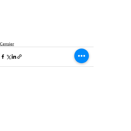
Censier
ACTISCE
Actions pour les Collectivités
Territoriales et Initiatives Sociales, Sportives,
Culturelles et Educatives | 12 rue Gouthière |
75013 Paris |
01 45 81 13 13
© Actisce - 2023