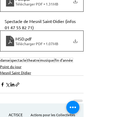
Télécharger PDF • 1.31MB
Spectacle de Mesnil Saint-Didier (infos 
01 47 55 82 71)
MSD
.pdf
Télécharger PDF • 1.07MB
danse
spectacle
theatre
musique
fin d'année
Point du jour
Mesnil Saint Didier
ACTISCE
Actions pour les Collectivités