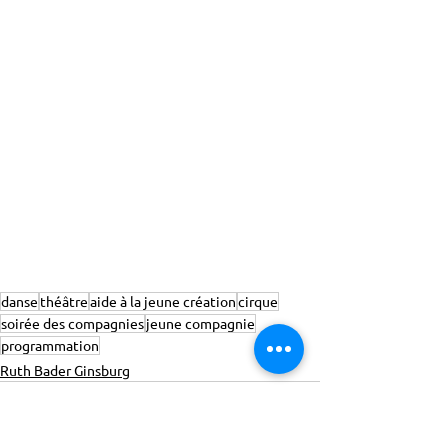
danse
théâtre
aide à la jeune création
cirque
soirée des compagnies
jeune compagnie
programmation
Ruth Bader Ginsburg